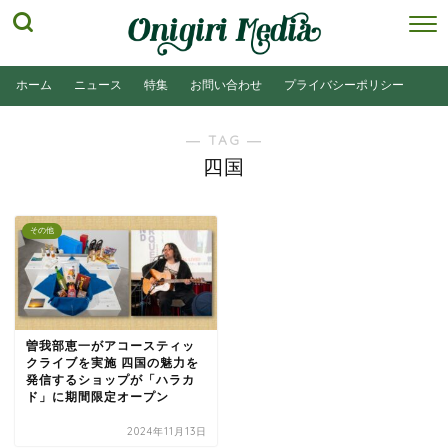
ホーム
ニュース
特集
お問い合わせ
プライバシーポリシー
― TAG ―
四国
その他
曽我部恵一がアコースティッ
クライブを実施 四国の魅力を
発信するショップが「ハラカ
ド」に期間限定オープン
2024年11月13日