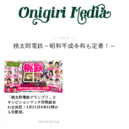
― TAG ―
桃太郎電鉄～昭和平成令和も定番！～
ニュース
「桃太郎電鉄グランプリ」エ
キシビションマッチ対戦組合
わせ決定！3月21日AM11時か
ら生配信。
2021年3月17日