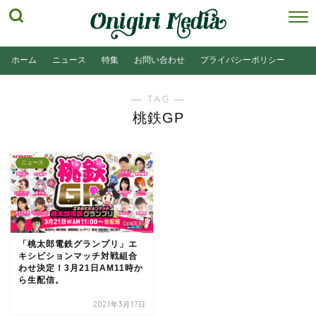
ホーム
ニュース
特集
お問い合わせ
プライバシーポリシー
― TAG ―
桃鉄GP
ニュース
「桃太郎電鉄グランプリ」エ
キシビションマッチ対戦組合
わせ決定！3月21日AM11時か
ら生配信。
2021年3月17日