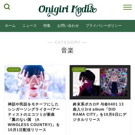
ホーム
ニュース
特集
お問い合わせ
プライバシーポリシー
― CATEGORY ―
音楽
ニュース
ニュース
神話や民話をモチーフにした
終末系ボカロP 与命0401 13
シンガーソングライター/アー
曲入り3rd album「DIO
ティストのエコツミが新曲
RAMA CITY」を10月6日にデ
「翼のない国 (A
ジタルリリース
WINGLESS COUNTRY)」を
10月1日配信リリース