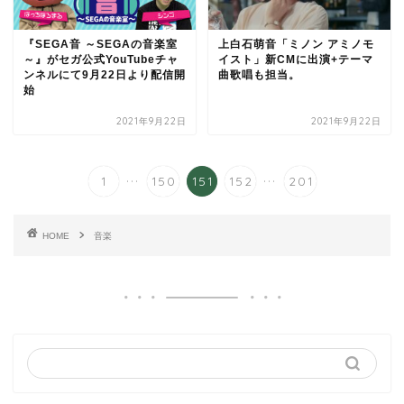
『SEGA音 ～SEGAの音楽室
上白石萌音「ミノン アミノモ
～』がセガ公式YouTubeチャ
イスト」新CMに出演+テーマ
ンネルにて9月22日より配信開
曲歌唱も担当。
始
2021年9月22日
2021年9月22日
...
...
1
150
151
152
201
HOME
音楽