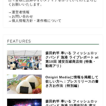
日々皆様に読みやすいメディアを作っていくのでよろし
くお願いいたします。
→
運営者情報
→
お問い合わせ
→
個人情報方針・著作権について
FEATURES
森田釣竿 率いる フィッシュロッ
クバンド 漁港 ライブレポート at
第10回 浦安百縁商店街 (特集・
動画アリ）
Onigiri Mediaに情報を掲載して
欲しい方へ：プレスリリースの書
き方お作法（特別編）
森田釣竿 率いる フィッシュロッ
クバンド 漁港 25周年記念 湾マ