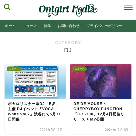
ホーム
ニュース
特集
お問い合わせ
プライバシーポリシー
― CATEGORY ―
DJ
ニュース
ニュース
ボカロリスナー系DJ「B,F」
DÉ DÉ MOUSE ×
主催 DJイベント「VOCA
CHERRYBOY FUNCTION
White vol.7」渋谷にて5月31
「Girl-300」12月4日配信リ
日開催
リース + MV公開
2026年5月19日
2024年12月4日