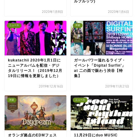
ルフルッツ)
2020年1月8日
2020年1月6日
ニュース
洋楽
kukatachii 2020年1月1日に
ガールパワー溢れるライブ・
ニューアルバムを配信・デジ
イベント「Digital Surfin’」
タルリリース！（2019年12月
at 二の酉で賑わう渋谷【特
19日に情報を更新しました）
集】
2019年12月16日
2019年11月21日
洋楽
ニュース
オランダ拠点のEDMフェス
11月29日にduo MUSIC