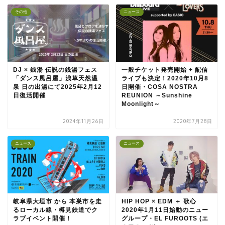
その他
ニュース
DJ × 銭湯 伝説の銭湯フェス
一般チケット発売開始 + 配信
「ダンス風呂屋」浅草天然温
ライブも決定！2020年10月8
泉 日の出湯にて2025年2月12
日開催・COSA NOSTRA
日復活開催
REUNION ～Sunshine
Moonlight～
2024年11月26日
2020年7月28日
ニュース
ニュース
岐阜県大垣市 から 本巣市を走
HIP HOP × EDM ＋ 歌心
るローカル線・樽見鉄道でク
2020年1月11日始動のニュー
ラブイベント開催！
グループ・EL FUROOTS (エ