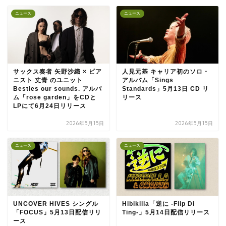
ニュース
ニュース
サックス奏者 矢野沙織 × ピア
⼈⾒元基 キャリア初のソロ・
ニスト 丈青 のユニット
アルバム「Sings
Besties our sounds. アルバ
Standards」5月13日 CD リ
ム「rose garden」をCDと
リース
LPにて6月24日リリース
2026年5月15日
2026年5月15日
ニュース
ニュース
UNCOVER HIVES シングル
Hibikilla「逆に -Flip Di
「FOCUS」5月13日配信リリ
Ting-」5月14日配信リリース
ース