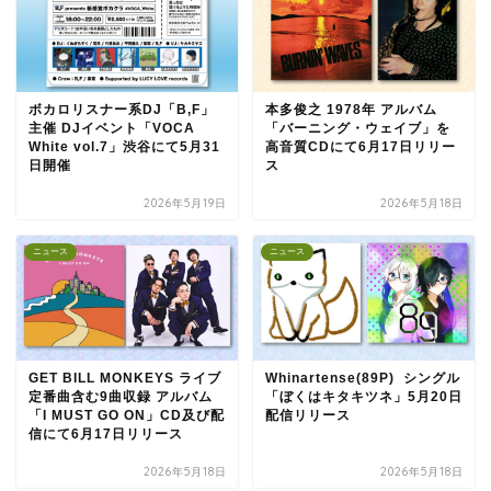
ボカロリスナー系DJ「B,F」
本多俊之 1978年 アルバム
主催 DJイベント「VOCA
「バーニング・ウェイブ」を
White vol.7」渋谷にて5月31
高音質CDにて6月17日リリー
日開催
ス
2026年5月19日
2026年5月18日
ニュース
ニュース
GET BILL MONKEYS ライブ
Whinartense(89P) シングル
定番曲含む9曲収録 アルバム
「ぼくはキタキツネ」5月20日
「I MUST GO ON」CD及び配
配信リリース
信にて6月17日リリース
2026年5月18日
2026年5月18日