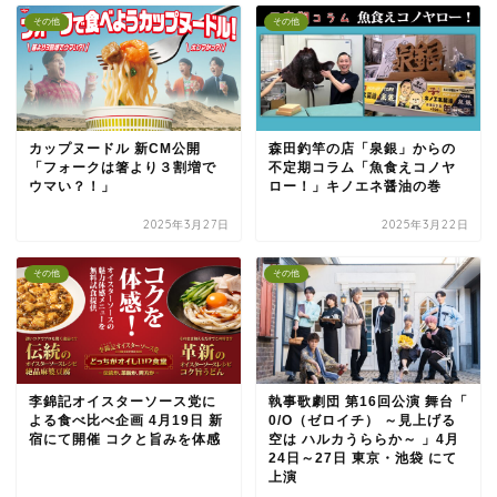
その他
その他
カップヌードル 新CM公開
森田釣竿の店「泉銀」からの
「フォークは箸より３割増で
不定期コラム「魚食えコノヤ
ウマい？！」
ロー！」キノエネ醤油の巻
2025年3月27日
2025年3月22日
その他
その他
李錦記オイスターソース党に
執事歌劇団 第16回公演 舞台「
よる食べ比べ企画 4月19日 新
0/O（ゼロイチ） ～見上げる
宿にて開催 コクと旨みを体感
空は ハルカうららか～ 」4月
24日～27日 東京・池袋 にて
上演