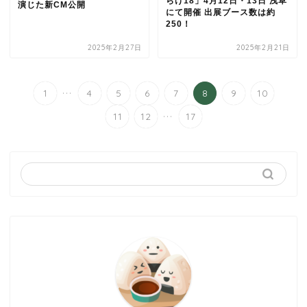
らけ18」4月12日・13日 浅草
演じた新CM公開
にて開催 出展ブース数は約
250！
2025年2月27日
2025年2月21日
...
1
4
5
6
7
8
9
10
...
11
12
17