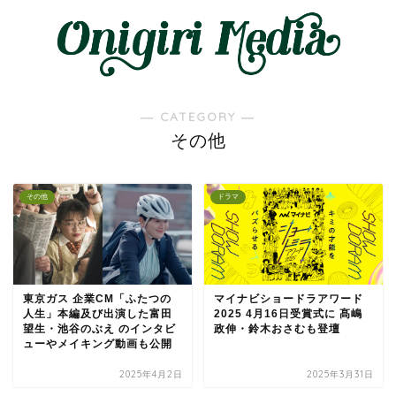
― CATEGORY ―
その他
その他
ドラマ
東京ガス 企業CM「ふたつの
マイナビショードラアワード
人生」本編及び出演した富田
2025 4月16日受賞式に 髙嶋
望生・池谷のぶえ のインタビ
政伸・鈴木おさむも登壇
ューやメイキング動画も公開
2025年4月2日
2025年3月31日