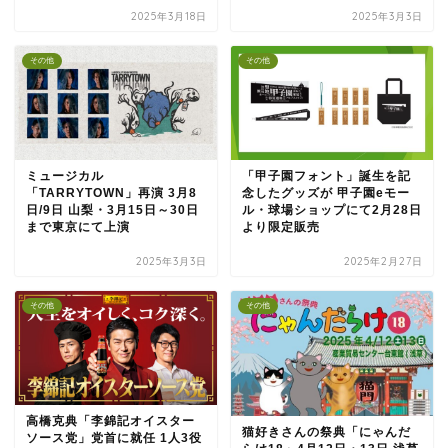
2025年3月18日
2025年3月3日
その他
その他
ミュージカル
「甲子園フォント」誕生を記
「TARRYTOWN」再演 3月8
念したグッズが 甲子園eモー
日/9日 山梨・3月15日～30日
ル・球場ショップにて2月28日
まで東京にて上演
より限定販売
2025年3月3日
2025年2月27日
その他
その他
高橋克典「李錦記オイスター
猫好きさんの祭典「にゃんだ
ソース党」党首に就任 1人3役