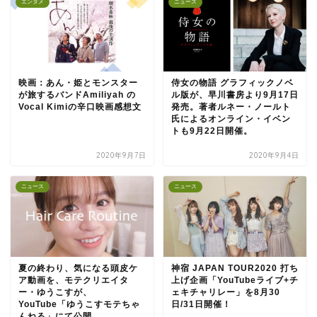
エンタメ
ニュース
映画：あん・姫とモンスター
侍女の物語 グラフィックノベ
が旅するバンドAmiliyah の
ル版が、早川書房より9月17日
Vocal Kimiの辛口映画感想文
発売。著者ルネー・ノールト
氏によるオンライン・イベン
トも9月22日開催。
2020年9月7日
2020年9月4日
ニュース
ニュース
夏の終わり、気になる頭皮ケ
神宿 JAPAN TOUR2020 打ち
ア動画を、モテクリエイタ
上げ企画「YouTubeライブ+チ
ー・ゆうこすが、
ェキチャリレー」を8月30
YouTube「ゆうこすモテちゃ
日/31日開催！
んねる」にて公開。