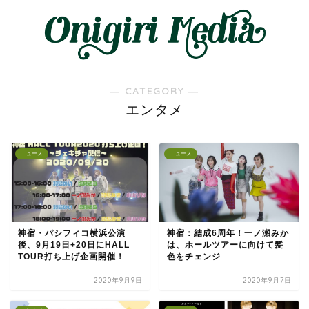
― CATEGORY ―
エンタメ
ニュース
ニュース
神宿・パシフィコ横浜公演
神宿：結成6周年！一ノ瀬みか
後、9月19日+20日にHALL
は、ホールツアーに向けて髪
TOUR打ち上げ企画開催！
色をチェンジ
2020年9月9日
2020年9月7日