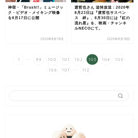
神宿・「Brush!!」ミュージッ
渡哲也さん 追悼放送：2020年
ク・ビデオ・メイキング映像
8月23日は『渡哲也サスペン
を8月17日に公開
ス 絆』、8月30日には『紅の
流れ星』を、映画・チャンネ
ルNECOにて。
2020年8月19日
2020年8月18日
...
1
99
100
101
102
103
104
105
...
106
107
112