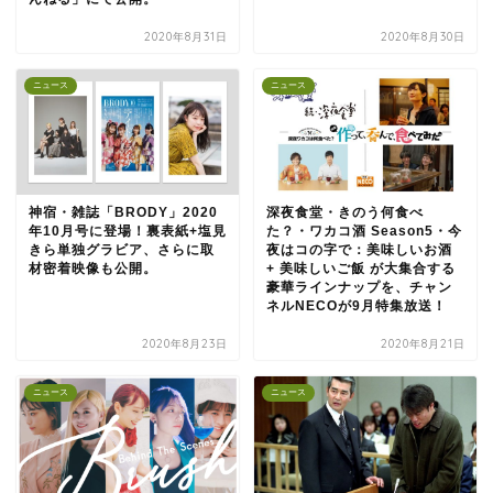
2020年8月31日
2020年8月30日
ニュース
ニュース
神宿・雑誌「BRODY」2020
深夜食堂・きのう何食べ
年10月号に登場！裏表紙+塩見
た？・ワカコ酒 Season5・今
きら単独グラビア、さらに取
夜はコの字で：美味しいお酒
材密着映像も公開。
+ 美味しいご飯 が大集合する
豪華ラインナップを、チャン
ネルNECOが9月特集放送！
2020年8月23日
2020年8月21日
ニュース
ニュース