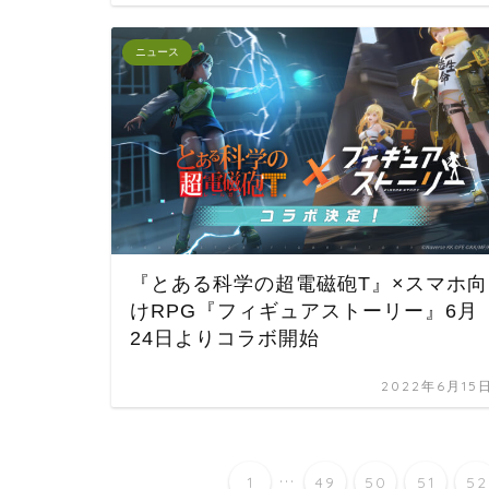
ニュース
『とある科学の超電磁砲T』×スマホ向
けRPG『フィギュアストーリー』6月
24日よりコラボ開始
2022年6月15
...
1
49
50
51
52