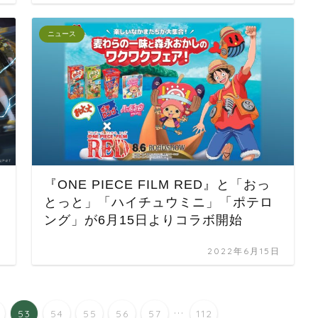
ニュース
『ONE PIECE FILM RED』と「おっ
とっと」「ハイチュウミニ」「ポテロ
ング」が6月15日よりコラボ開始
日
2022年6月15日
...
53
54
55
56
57
112