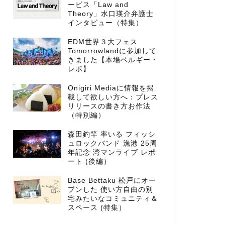
ービス「Law and
Theory」水口瑛介弁護士
インタビュー（特集）
EDM世界３大フェス
Tomorrowlandに参加して
きました【本場ベルギー・
レポ】
Onigiri Mediaに情報を掲
載して欲しい方へ：プレス
リリースの書き方お作法
（特別編）
森田釣竿 率いる フィッシ
ュロックバンド 漁港 25周
年記念 湾マンライブ レポ
ート (後編）
Base Bettaku 松戸にオー
プンした 使い方自由の別
宅みたいなコミュニティ＆
スペース (特集）