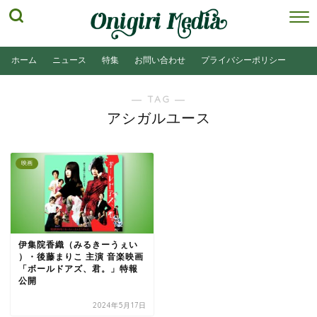
ホーム
ニュース
特集
お問い合わせ
プライバシーポリシー
― TAG ―
アシガルユース
映画
伊集院香織（みるきーうぇい
）・後藤まりこ 主演 音楽映画
「ボールドアズ、君。」特報
公開
2024年5月17日