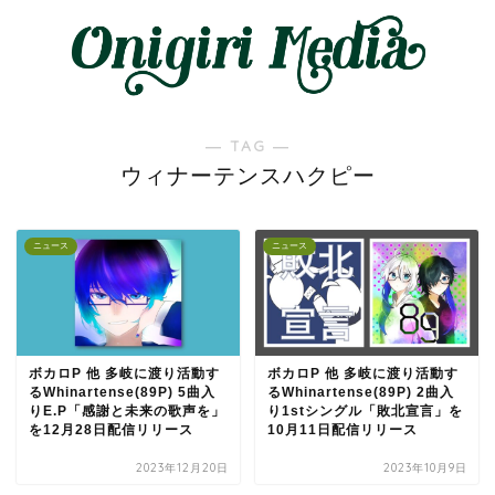
― TAG ―
ウィナーテンスハクピー
ニュース
ニュース
ボカロP 他 多岐に渡り活動す
ボカロP 他 多岐に渡り活動す
るWhinartense(89P) 5曲入
るWhinartense(89P) 2曲入
りE.P「感謝と未来の歌声を」
り1stシングル「敗北宣言」を
を12月28日配信リリース
10月11日配信リリース
2023年12月20日
2023年10月9日