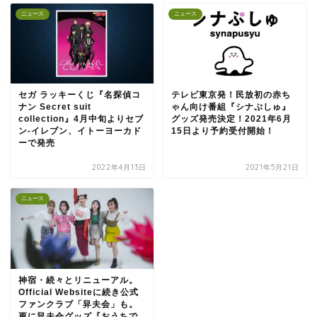
ニュース
ニュース
セガ ラッキーくじ『名探偵コ
テレビ東京発！民放初の赤ち
ナン Secret suit
ゃん向け番組『シナぷしゅ』
collection』4月中旬よりセブ
グッズ発売決定！2021年6月
ン-イレブン、イトーヨーカド
15日より予約受付開始！
ーで発売
2022年4月13日
2021年5月21日
ニュース
神宿・続々とリニューアル。
Official Websiteに続き公式
ファンクラブ「舁夫会」も。
更に舁夫会グッズ『おうちで