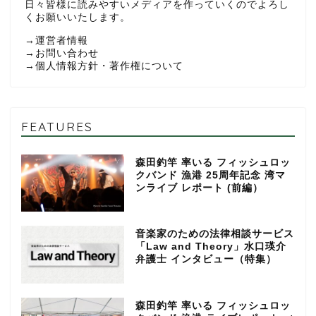
日々皆様に読みやすいメディアを作っていくのでよろし
くお願いいたします。
→
運営者情報
→
お問い合わせ
→
個人情報方針・著作権について
FEATURES
森田釣竿 率いる フィッシュロッ
クバンド 漁港 25周年記念 湾マ
ンライブ レポート (前編）
音楽家のための法律相談サービス
「Law and Theory」水口瑛介
弁護士 インタビュー（特集）
森田釣竿 率いる フィッシュロッ