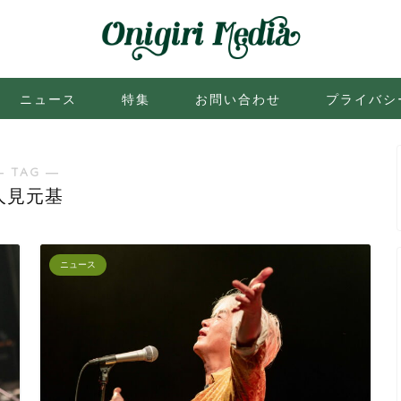
ニュース
特集
お問い合わせ
プライバシ
― TAG ―
人見元基
ニュース