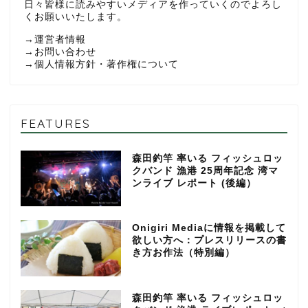
日々皆様に読みやすいメディアを作っていくのでよろし
くお願いいたします。
→
運営者情報
→
お問い合わせ
→
個人情報方針・著作権について
FEATURES
森田釣竿 率いる フィッシュロッ
クバンド 漁港 25周年記念 湾マ
ンライブ レポート (後編）
Onigiri Mediaに情報を掲載して
欲しい方へ：プレスリリースの書
き方お作法（特別編）
森田釣竿 率いる フィッシュロッ