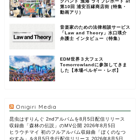
クバンド 漁港 ライブレポート at
第10回 浦安百縁商店街 (特集・
動画アリ）
音楽家のための法律相談サービス
「Law and Theory」水口瑛介
弁護士 インタビュー（特集）
EDM世界３大フェス
Tomorrowlandに参加してきま
した【本場ベルギー・レポ】
Onigiri Media
昆虫はすりんぐ 2ndアルバムを8月5日配信リリース
収録曲「森林の伝説」のMV公開
2026年8月5日
ヒラウチマイ 初のフルアルバム収録曲「ぼくのなつ
やすみ」を8月5日先行配信リリース
2026年8月5日