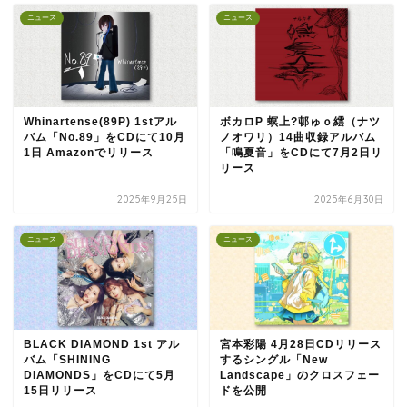
ニュース
ニュース
Whinartense(89P) 1stアル
ボカロP 螟上?邨ゅｏ繧（ナツ
バム「No.89」をCDにて10月
ノオワリ）14曲収録アルバム
1日 Amazonでリリース
「鳴夏音」をCDにて7月2日リ
リース
2025年9月25日
2025年6月30日
ニュース
ニュース
BLACK DIAMOND 1st アル
宮本彩陽 4月28日CDリリース
バム「SHINING
するシングル「New
DIAMONDS」をCDにて5月
Landscape」のクロスフェー
15日リリース
ドを公開