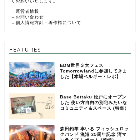
くお願いいたします。
→
運営者情報
→
お問い合わせ
→
個人情報方針・著作権について
FEATURES
EDM世界３大フェス
Tomorrowlandに参加してきま
した【本場ベルギー・レポ】
Base Bettaku 松戸にオープン
した 使い方自由の別宅みたいな
コミュニティ＆スペース (特集）
森田釣竿 率いる フィッシュロッ
クバンド 漁港 25周年記念 湾マ