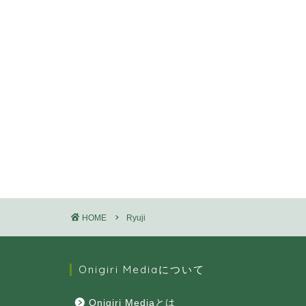
HOME
Ryuji
Onigiri Mediaについて
Onigiri Mediaとは