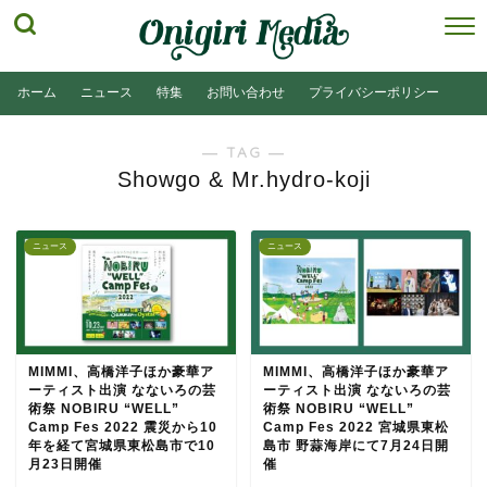
ホーム
ニュース
特集
お問い合わせ
プライバシーポリシー
― TAG ―
Showgo & Mr.hydro-koji
ニュース
ニュース
MIMMI、高橋洋子ほか豪華ア
MIMMI、高橋洋子ほか豪華ア
ーティスト出演 なないろの芸
ーティスト出演 なないろの芸
術祭 NOBIRU “WELL”
術祭 NOBIRU “WELL”
Camp Fes 2022 震災から10
Camp Fes 2022 宮城県東松
年を経て宮城県東松島市で10
島市 野蒜海岸にて7月24日開
月23日開催
催