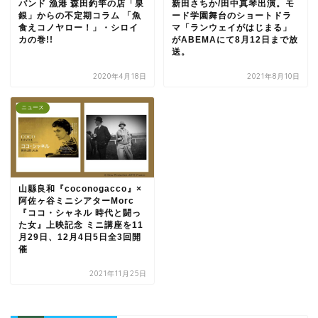
バンド 漁港 森田釣竿の店「泉
新田さちか/田中真琴出演。モ
銀」からの不定期コラム 「魚
ード学園舞台のショートドラ
食えコノヤロー！」・シロイ
マ「ランウェイがはじまる」
カの巻!!
がABEMAにて8月12日まで放
送。
2020年4月18日
2021年8月10日
ニュース
⼭縣良和『coconogacco』×
阿佐ヶ⾕ミニシアターMorc
『ココ・シャネル 時代と闘っ
た⼥』上映記念 ミニ講座を11
月29日、12月4日5日全3回開
催
2021年11月25日