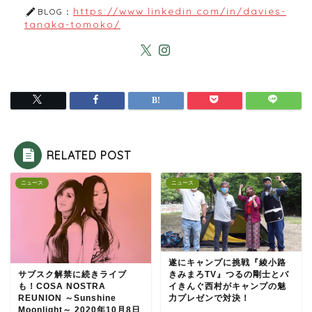
https://www.linkedin.com/in/davies-
BLOG：
tanaka-tomoko/
RELATED POST
ニュース
ニュース
遂にキャンプに挑戦『綾小路
きみまろTV』つるの剛士とバ
サブスク解禁に続きライブ
イきんぐ西村がキャンプの魅
も！COSA NOSTRA
力プレゼンで対決！
REUNION ～Sunshine
Moonlight～ 2020年10月8日