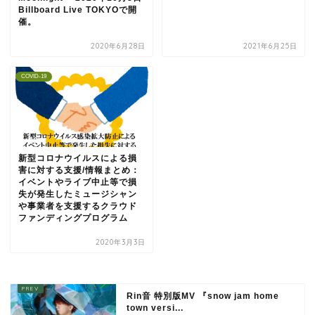
Billboard Live TOKYOで開
催。
2020年6月28日
2021年6月25日
COVID-19
新型コロナウイルスによる損
害に対する支援/情報まとめ：
イベントやライブ中止等で損
失が発生したミュージシャン
や事業者を支援するクラウド
ファンディングプログラム
2020年3月3日
Rin音 特別版MV 『snow jam home
town versi...