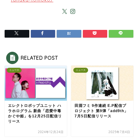
RELATED POST
ニュース
ニュース
エレクトロポップユニット ハ
田淵フミ 9作連続 E.P配信プ
ラホログラム 新曲「恋愛中毒
ロジェクト 第9弾「add9th」
かぐや姫」を12月25日配信リ
7月5日配信リリース
リース
2024年12月24日
2025年7月4日