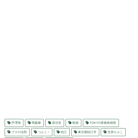
芦澤翔
岡森黎
原涼音
映画
TOKYO青春映画祭
ブスの法則
つんく♂
狛江
東京都狛江市
笠原ちゃこ