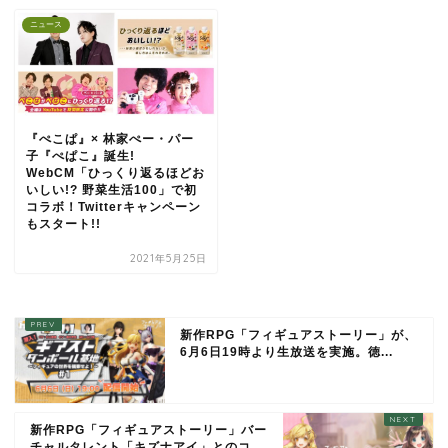
ニュース
『ぺこぱ』× 林家ぺー・パー
子『ぺぱこ』誕生!
WebCM「ひっくり返るほどお
いしい!? 野菜生活100」で初
コラボ！Twitterキャンペーン
もスタート!!
2021年5月25日
新作RPG「フィギュアストーリー」が、
6月6日19時より生放送を実施。徳...
新作RPG「フィギュアストーリー」バー
チャルタレント「キズナアイ」とのコ...