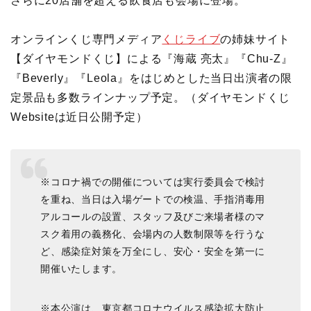
さらに20店舗を超える飲食店も会場に登場。
オンラインくじ専門メディア
くじライブ
の姉妹サイト
【ダイヤモンドくじ】による『海蔵 亮太』『Chu-Z』
『Beverly』『Leola』をはじめとした当日出演者の限
定景品も多数ラインナップ予定。（ダイヤモンドくじ
Websiteは近日公開予定）
※コロナ禍での開催については実行委員会で検討
を重ね、当日は入場ゲートでの検温、手指消毒用
アルコールの設置、スタッフ及びご来場者様のマ
スク着用の義務化、会場内の人数制限等を行うな
ど、感染症対策を万全にし、安心・安全を第一に
開催いたします。
※本公演は、東京都コロナウイルス感染拡大防止