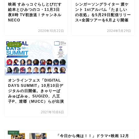
映画 すみっコぐらしとびだす
シンガーソングライター 渡ケ
絵本とひみつのコ・11月3日
ント 1stアルバム「たましい
夜8時 TV初放送！チャンネル
の在処」を5月29日配信リリー
NECO
ス+全国ツアーを6月より開催
2020年10月22日
2024年5月29日
ニュース
オンラインフェス「DIGITAL
DAYS SUMMIT」10月10日デ
ジタルの日開催。きゃりーぱ
みゅぱみゅ、SUGIZO、八王
子P、逹瑯（MUCC）らが出演
2021年10月6日
「今日から俺は！！」ドラマ+映画 12月