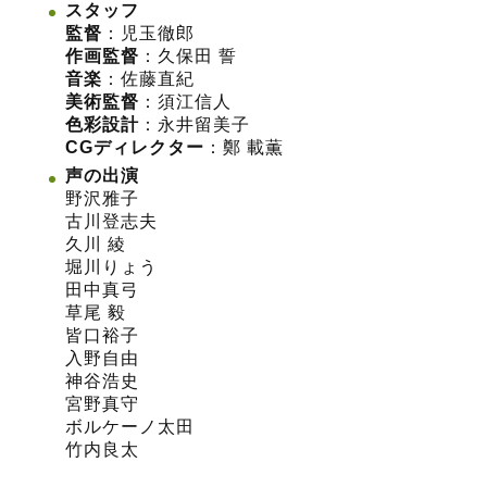
スタッフ
監督
：児玉徹郎
作画監督
：久保田 誓
音楽
：佐藤直紀
美術監督
：須江信人
色彩設計
：永井留美子
CGディレクター
：鄭 載薫
声の出演
野沢雅子
古川登志夫
久川 綾
堀川りょう
田中真弓
草尾 毅
皆口裕子
入野自由
神谷浩史
宮野真守
ボルケーノ太田
竹内良太