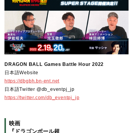
DRAGON BALL Games Battle Hour 2022
日本語Website
https://dbgbh.bn-ent.net
日本語Twitter @db_eventpj_jp
https://twitter.com/db_eventpj_jp
映画
『ドラゴンボール超