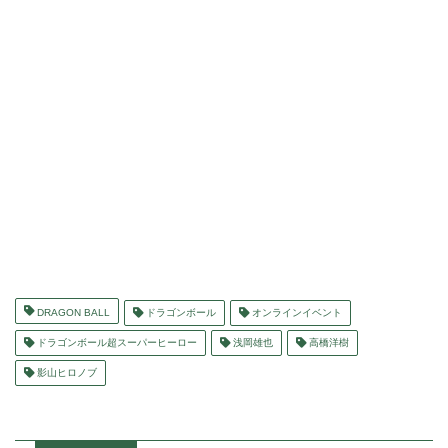
DRAGON BALL
ドラゴンボール
オンラインイベント
ドラゴンボール超スーパーヒーロー
浅岡雄也
高橋洋樹
影山ヒロノブ