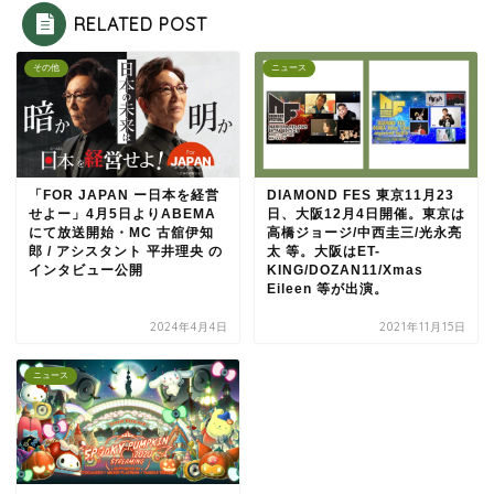
RELATED POST
その他
ニュース
「FOR JAPAN ー日本を経営
DIAMOND FES 東京11月23
せよー」4月5日よりABEMA
日、大阪12月4日開催。東京は
にて放送開始・MC 古舘伊知
高橋ジョージ/中西圭三/光永亮
郎 / アシスタント 平井理央 の
太 等。大阪はET-
インタビュー公開
KING/DOZAN11/Xmas
Eileen 等が出演。
2024年4月4日
2021年11月15日
ニュース