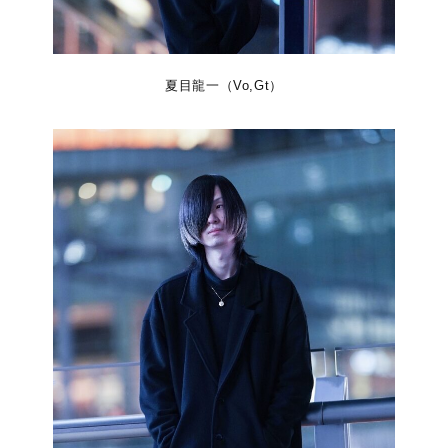
夏目龍一（Vo,Gt）