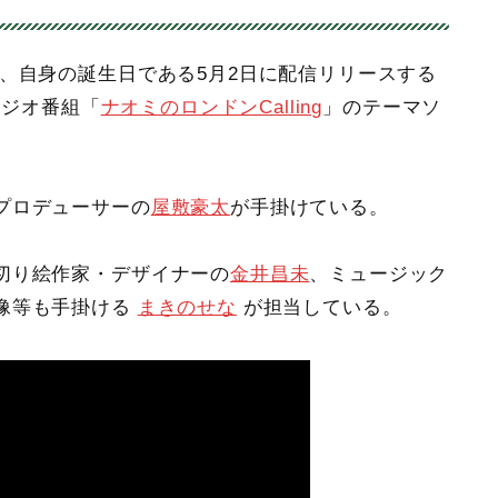
、自身の誕生日である5月2日に配信リリースする
女のラジオ番組「
ナオミのロンドンCalling
」のテーマソ
プロデューサーの
屋敷豪太
が手掛けている。
切り絵作家・デザイナーの
金井昌未
、ミュージック
像等も手掛ける
まきのせな
が担当している。