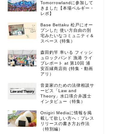
Tomorrowlandに参加して
きました【本場ベルギー・
レポ】
Base Bettaku 松戸にオー
プンした 使い方自由の別
宅みたいなコミュニティ＆
スペース (特集）
森田釣竿 率いる フィッシ
ュロックバンド 漁港 ライ
ブレポート at 第10回 浦
安百縁商店街 (特集・動画
アリ）
音楽家のための法律相談サ
ービス「Law and
Theory」水口瑛介弁護士
インタビュー（特集）
Onigiri Mediaに情報を掲
載して欲しい方へ：プレス
リリースの書き方お作法
（特別編）