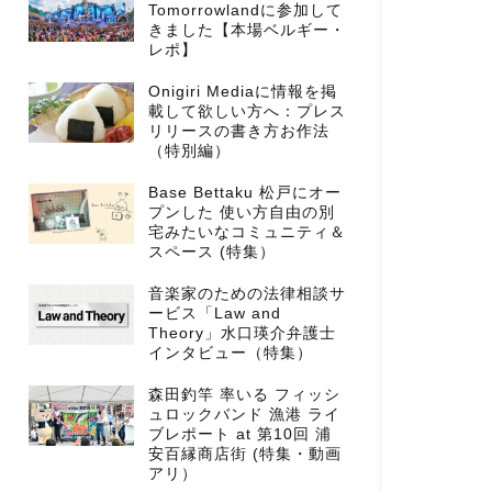
Tomorrowlandに参加して
きました【本場ベルギー・
レポ】
Onigiri Mediaに情報を掲
載して欲しい方へ：プレス
リリースの書き方お作法
（特別編）
Base Bettaku 松戸にオー
プンした 使い方自由の別
宅みたいなコミュニティ＆
スペース (特集）
音楽家のための法律相談サ
ービス「Law and
Theory」水口瑛介弁護士
インタビュー（特集）
森田釣竿 率いる フィッシ
ュロックバンド 漁港 ライ
ブレポート at 第10回 浦
安百縁商店街 (特集・動画
アリ）