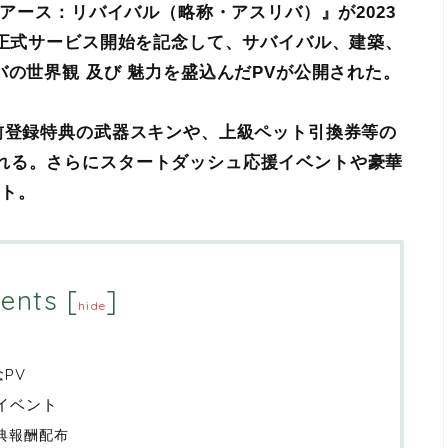
『アース：リバイバル（略称・アスリバ）』が2023
 正式サービス開始を記念して、サバイバル、建築、
バの
世界観
及び 魅力を盛込んだPVが公開された。
前登録特典の武器スキンや、上級ペット引換券等の
れる。さらにスタートダッシュ応援イベントや豪華
ート。
ents
[
]
hide
PV
イベント
特典報酬配布