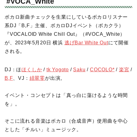
#VOCA_White
ボカロ新曲チェックを生業にしているボカロリスナー
系DJ「B,F」主催、ボカロDJイベント（ボカクラ）
『VOCALOID White Chill Out』（#VOCA_White）
が、2023年5月20日 横浜
逃げBar White Out
にて開催
される。
DJ：ほ
ほくしか
/
tk Yogoto
/
Saku
/
COCOLO*
/
楽宮
/
B,F
、VJ：
緋翠零
が出演。
イベント・コンセプトは「真っ白に蕩けるような時間
を」。
そこに流れる音楽はボカロ（合成音声）使用曲を中心
とした「チルい」ミュージック。