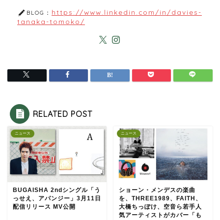
https://www.linkedin.com/in/davies-
BLOG：
tanaka-tomoko/
RELATED POST
ニュース
ニュース
BUGAISHA 2ndシングル「う
ショーン・メンデスの楽曲
っせえ、アパンジー」3月11日
を、THREE1989、FAITH、
配信リリース MV公開
大橋ちっぽけ、空音ら若手人
気アーティストがカバー「も