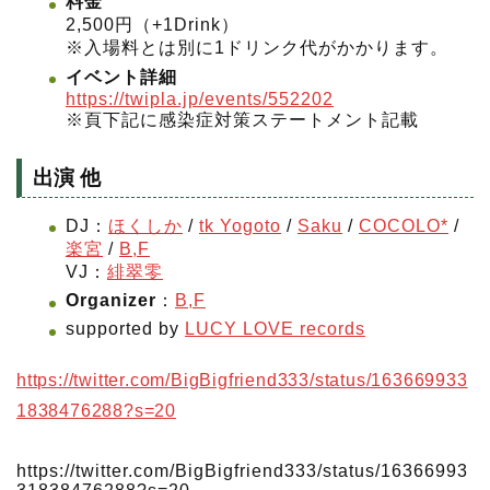
料金
2,500円（+1Drink）
※入場料とは別に1ドリンク代がかかります。
イベント詳細
https://twipla.jp/events/552202
※頁下記に感染症対策ステートメント記載
出演 他
DJ：
ほくしか
/
tk Yogoto
/
Saku
/
COCOLO*
/
楽宮
/
B,F
VJ：
緋翠零
Organizer
：
B,F
supported by
LUCY LOVE records
https://twitter.com/BigBigfriend333/status/163669933
1838476288?s=20
https://twitter.com/BigBigfriend333/status/16366993