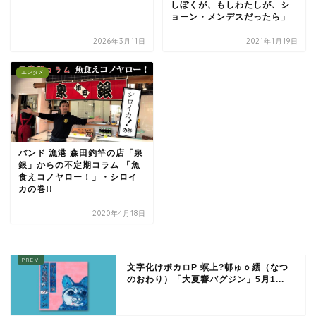
しぼくが、もしわたしが、シ
ョーン・メンデスだったら」
2026年3月11日
2021年1月19日
エンタメ
バンド 漁港 森田釣竿の店「泉
銀」からの不定期コラム 「魚
食えコノヤロー！」・シロイ
カの巻!!
2020年4月18日
文字化けボカロP 螟上?邨ゅｏ繧（なつ
のおわり）「大夏響バグジン」5月1...