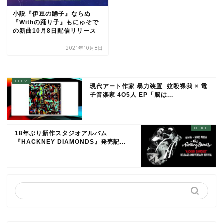
小説『伊豆の踊子』ならぬ
『Withの踊り子』もにゅそで
の新曲10月8日配信リリース
2021年10月8日
現代アート作家 暴力装置_蚊殴裸我 × 電
子音楽家 4O5人 EP「脳は...
18年ぶり新作スタジオアルバム
『HACKNEY DIAMONDS』発売記...