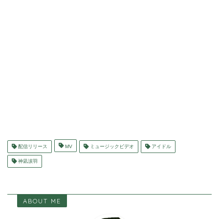
配信リリース
MV
ミュージックビデオ
アイドル
神凪涙羽
ABOUT ME