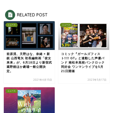
RELATED POST
ニュース
ニュース
前原滉、天野はな、奈緒 × 新
コミック『ガールズフィス
鋭 山西竜矢 初長編映画「彼女
ト!!!! GT』と連動した声優バ
来来」が、6月18日より新宿武
ンド 南松本高校パンクロック
蔵野館ほか劇場一般公開決
同好会 ワンマンライブを5月
定。
21日開催
2021年4月15日
2023年5月17日
ニュース