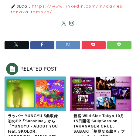
https://www.linkedin.com/in/davies-
BLOG：
tanaka-tomoko/
RELATED POST
ニュース
音楽
ラッパー YUNGYU 5曲収録
新宿 Wild Side Tokyo 10月
初のEP「Sunshine」から
15日開催 SallySession,
「YUNGYU - ABOUT YOU
TAKANAGER CRUE,
feat. SKOLOR,
SABAKI「華麗なる裁き」フ