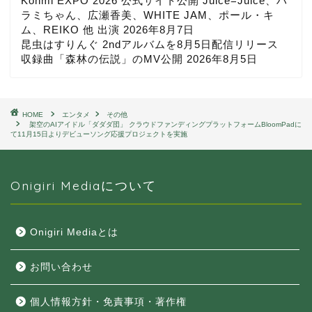
Kohmi EXPO 2026 公式サイト公開 Juice=Juice、ハ
ラミちゃん、広瀬香美、WHITE JAM、ポール・キ
ム、REIKO 他 出演
2026年8月7日
昆虫はすりんぐ 2ndアルバムを8月5日配信リリース
収録曲「森林の伝説」のMV公開
2026年8月5日
HOME
エンタメ
その他
架空のAIアイドル「ダダダ団」 クラウドファンディングプラットフォームBloomPadに
て11月15日よりデビューソング応援プロジェクトを実施
Onigiri Mediaについて
Onigiri Mediaとは
お問い合わせ
個人情報方針・免責事項・著作権