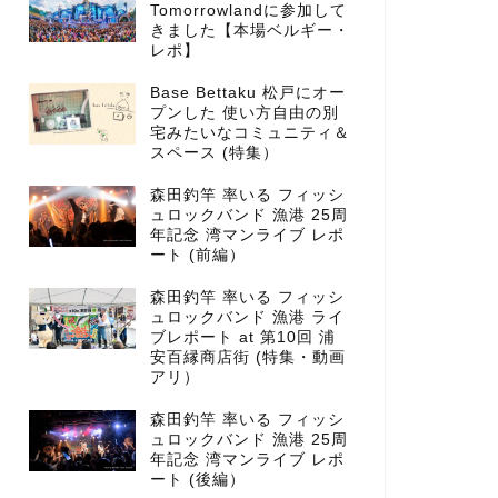
Tomorrowlandに参加して
きました【本場ベルギー・
レポ】
Base Bettaku 松戸にオー
プンした 使い方自由の別
宅みたいなコミュニティ＆
スペース (特集）
森田釣竿 率いる フィッシ
ュロックバンド 漁港 25周
年記念 湾マンライブ レポ
ート (前編）
森田釣竿 率いる フィッシ
ュロックバンド 漁港 ライ
ブレポート at 第10回 浦
安百縁商店街 (特集・動画
アリ）
森田釣竿 率いる フィッシ
ュロックバンド 漁港 25周
年記念 湾マンライブ レポ
ート (後編）