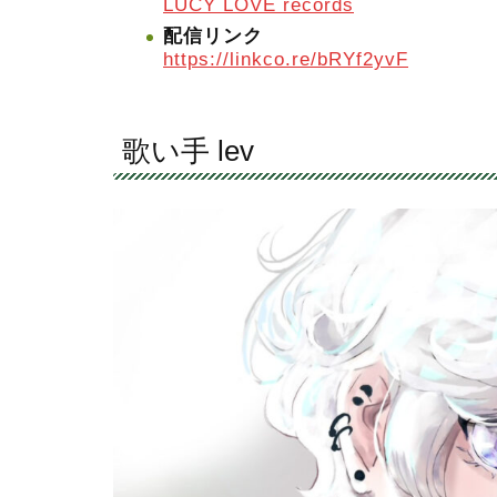
LUCY LOVE records
配信リンク
https://linkco.re/bRYf2yvF
歌い手 lev