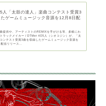
 4O5人「太鼓の達人」楽曲コンテスト受賞3
たゲームミュージック音源を12月8日配
ス
曲提供や、アーティストのREMIXを手がける等、多岐にわ
ラックメイカー / DTMer 4O5人（シオコジン）が、「太
コンテスト受賞3曲を収録したゲームミュージック音源を
日配信リリース...