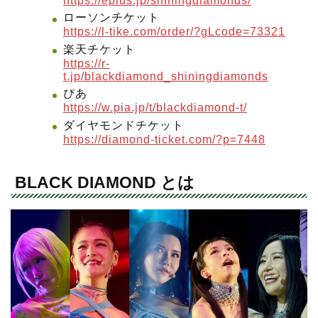
https://eplus.jp/shiningdiamonds/
ローソンチケット
https://l-tike.com/order/?gLcode=73321
楽天チケット
https://r-
t.jp/blackdiamond_shiningdiamonds
ぴあ
https://w.pia.jp/t/blackdiamond-t/
ダイヤモンドチケット
https://diamond-ticket.com/?p=7448
BLACK DIAMOND とは