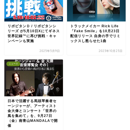
リポビタンＤ / リポビタンシ
トラックメイカー Rick Life
リーズ が5月10日Xにてギネス
「Fake Smile」を10月23日
世界記録™に再び挑戦・キャ
配信リリース 自身の手でリミ
ンペーンも実施
ックスし甦らせた1曲
2025年5月9日
2023年10月23日
ニュース
日本で活躍する馬頭琴奏者セ
ーンジャーが、アーティスト
金大偉とコンサート「世界の
風を集めて」を、9月27日
（金）南青山MANDALAで開
催