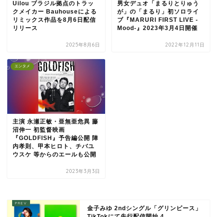
Uilou ブラジル拠点のトラッ
男女デュオ「まるりとりゅう
クメイカー Bauhouseによる
が」の「まるり」初ソロライ
リミックス作品を8月6日配信
ブ『MARURI FIRST LIVE -
リリース
Mood-』2023年3月4日開催
2025年8月6日
2022年12月11日
エンタメ
主演 永瀬正敏・亜無亜危異 藤
沼伸一 初監督映画
『GOLDFISH』予告編公開 陣
内孝則、甲本ヒロト、チバユ
ウスケ 等からのエールも公開
2023年3月3日
金子みゆ 2ndシングル「グリンピース」
TikTokにて先行配信開始 4...