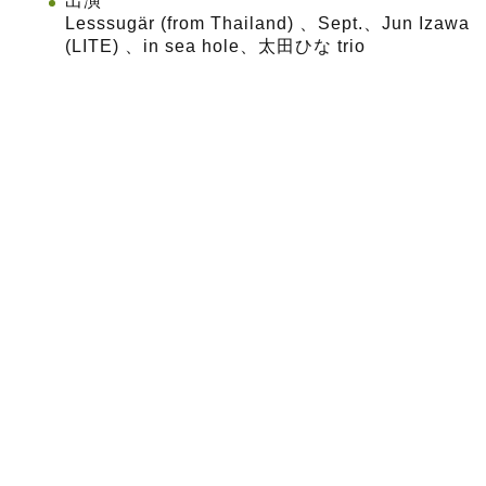
出演
Lesssugär (from Thailand) 、Sept.、Jun Izawa
(LITE) 、in sea hole、太田ひな trio