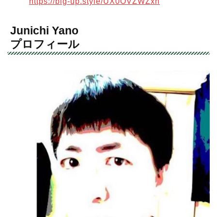
https://big-up.style/UX0OVZWZxn
Junichi Yano
プロフィール