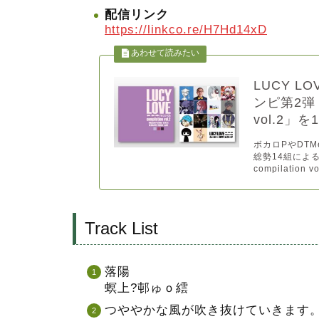
配信リンク
https://linkco.re/H7Hd14xD
LUCY L
ンピ第2弾「LU
vol.2」
ボカロPやDTMe
総勢14組によるレ
compilatio
Track List
落陽
螟上?邨ゅｏ繧
つややかな風が吹き抜けていきます