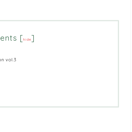
ents
[
]
hide
n vol.3