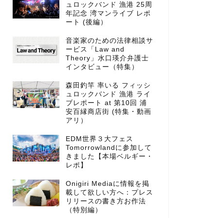
ュロックバンド 漁港 25周
年記念 湾マンライブ レポ
ート (後編）
音楽家のための法律相談サ
ービス「Law and
Theory」水口瑛介弁護士
インタビュー（特集）
森田釣竿 率いる フィッシ
ュロックバンド 漁港 ライ
ブレポート at 第10回 浦
安百縁商店街 (特集・動画
アリ）
EDM世界３大フェス
Tomorrowlandに参加して
きました【本場ベルギー・
レポ】
Onigiri Mediaに情報を掲
載して欲しい方へ：プレス
リリースの書き方お作法
（特別編）