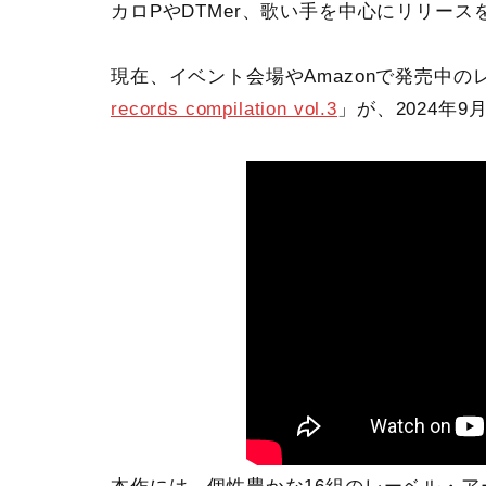
カロPやDTMer、歌い手を中心にリリー
現在、イベント会場やAmazonで発売中の
records compilation vol.3
」が、2024年