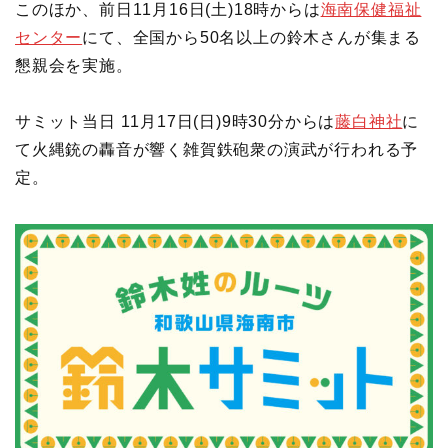
このほか、前日11月16日(土)18時からは
海南保健福祉
センター
にて、全国から50名以上の鈴木さんが集まる
懇親会を実施。
サミット当日 11月17日(日)9時30分からは
藤白神社
に
て火縄銃の轟音が響く雑賀鉄砲衆の演武が行われる予
定。