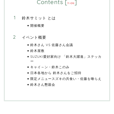
Contents
[
]
hide
鈴木サミット とは
開催概要
イベント概要
鈴木さん VS 佐藤さん会議
鈴木屋敷
SUZUKI愛好家向け 「鈴木大躍進」ステッカ
ー
キャイ～ン・鈴木このみ
日本各地から 鈴木さんをご招待
限定メニュースズキの共食い・佐藤を喰らえ
鈴木さん懇親会