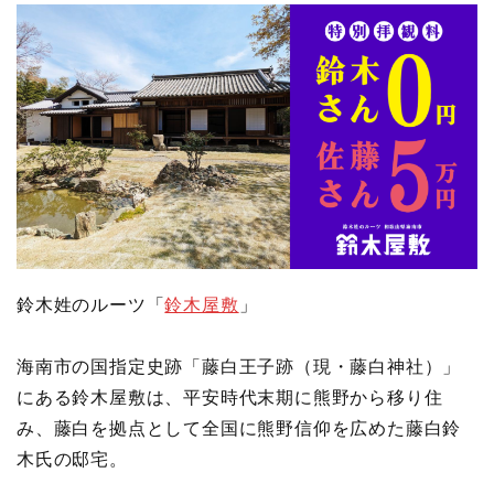
鈴木姓のルーツ「
鈴木屋敷
」
海南市の国指定史跡「藤白王子跡（現・藤白神社）」
にある鈴木屋敷は、平安時代末期に熊野から移り住
み、藤白を拠点として全国に熊野信仰を広めた藤白鈴
木氏の邸宅。