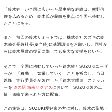
「鈴木姓」が全国に広がった歴史的な経緯は、熊野信
仰を広めるため、鈴木氏が藤白を拠点に全国へ移動し
たことにある。
また、前回の鈴木サミットでは、株式会社スズキの鈴
木修会長兼社長(※当時)に基調講演をお願いし、同社か
らは鈴木屋敷の復元に際しても多大な支援を頂いた。
そこで、全国に移動していった鈴木姓とSUZUKIユーザ
ーが、「移動し、繁栄していく」ことを祈念し、当日
以降、実行委員会が製作した「鈴木大躍進」ステッカ
ーを
道の駅 海南サクアス
において、SUZUKI製の二
輪・四輪で来られた方に配布。
この施策は、SUZUKI愛好家の方に対し、鈴木の聖地・