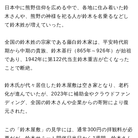
日本中に熊野信仰を広める中で、各地に住み着いた鈴
木さんや、熊野の神様を祀る人が鈴木を名乗るなどし
て鈴木姓が増えていった。
全国の鈴木姓の宗家である藤白鈴木家は、平安時代前
期から中期の貴族、鈴木基行（865年～926年）が始祖
であり、1942年に第122代当主鈴木重吉が亡くなった
ことで断絶。
鈴木氏が代々居住した鈴木屋敷は空き家となり、老朽
化が進んでいたが、2023年に補助金やクラウドファン
ディング、全国の鈴木さんや企業からの寄附により復
元された。
この「鈴木屋敷」の見学には、通常300円の拝観料が必