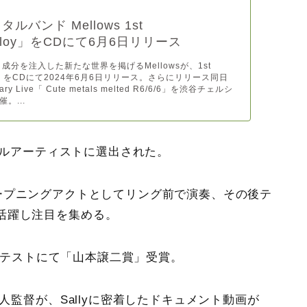
ルバンド Mellows 1st
alloy」をCDにて6月6日リリース
te 成分を注入した新たな世界を掲げるMellowsが、1st
loy」をCDにて2024年6月6日リリース。さらにリリース同日
rsary Live「 Cute metals melted R6/6/6」を渋谷チェルシ
。...
ルアーティストに選出された。
ープニングアクトとしてリング前で演奏、その後テ
活躍し注目を集める。
コンテストにて「山本譲二賞」受賞。
カ人監督が、Sallyに密着したドキュメント動画が