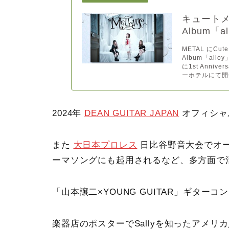
キュートメタ
Album「
METAL にCu
Album「al
に1st Annive
ーホテルにて開催
2024年
DEAN GUITAR JAPAN
オフィシャ
また
大日本プロレス
日比谷野音大会でオ
ーマソングにも起用されるなど、多方面で
「山本譲二×YOUNG GUITAR」ギター
楽器店のポスターでSallyを知ったアメリ