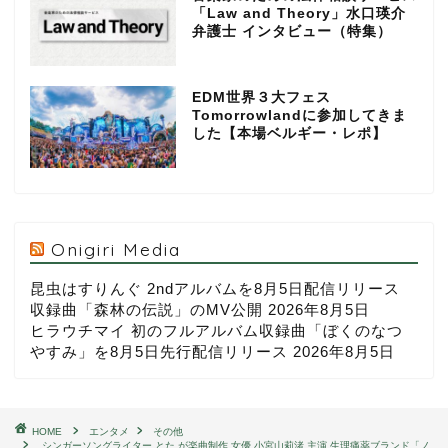
「Law and Theory」水口瑛介
弁護士 インタビュー（特集）
EDM世界３大フェス
Tomorrowlandに参加してきま
した【本場ベルギー・レポ】
Onigiri Media
昆虫はすりんぐ 2ndアルバムを8月5日配信リリース
収録曲「森林の伝説」のMV公開
2026年8月5日
ヒラウチマイ 初のフルアルバム収録曲「ぼくのなつ
やすみ」を8月5日先行配信リリース
2026年8月5日
HOME
エンタメ
その他
シンガーソングライター とた が楽曲制作 女優 小宮山莉渚 主演 生理痛薬ブランド「ノ