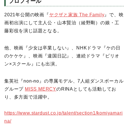
プロフィール
2021年公開の映画『
ヤクザと家族 The Family
』で、映
画初出演にして主人公・山本賢治（綾野剛）の娘・工
藤彩役を演じ話題となる。
他、映画『少女は卒業しない』、NHKドラマ『ケの日
のケケケ』、映画『違国日記』、連続ドラマ『ビリオ
ン×スクール』にも出演。
集英社『non-no』の専属モデル、7人組ダンスボーカル
グループ
MISS MERCY
のRINAとしても活動してお
り、多方面で活躍中。
https://www.stardust.co.jp/talent/section1/komiyamari
na/