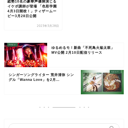
総勢10名の豪華声優陣演じる
イケボ講師が登場 「色彩学園
4月3日開校！」ティザームー
ビー3月28日公開
2023年3月28日
ゆるめるモ！新曲「不死鳥火焔太鼓」
MV公開 2月10日配信リリース
シンガーソングライター 荒井清弥 シン
グル「Wanna Love」を2月...