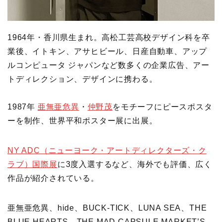
1964年・香川県生まれ。高松工芸高校デザイン科を卒
業後、イトキン、アサヒビール、日産自動車、アップ
ルコンピュータ ジャパンなど数多くの企業広告、アー
トディレクション、デザインに携わる。
1987年
亜無亜危異
・
仲野茂
をモチーフにピースポスタ
ーを制作、世界平和ポスター展に出展。
NY ADC（ニューヨーク・アートディレクターズ・ク
ラブ）国際展
に3度入選するなど、海外でも評価、広く
作品が紹介されている。
亜無亜危異、hide、BUCK-TICK、LUNA SEA、THE
BLUE HEARTS、THE MAD CAPSULE MARKET’S、