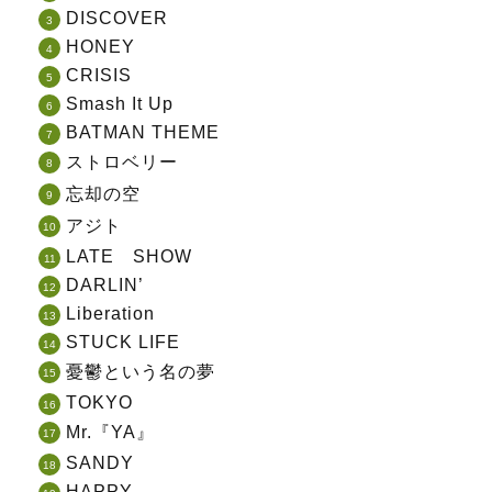
DISCOVER
HONEY
CRISIS
Smash It Up
BATMAN THEME
ストロベリー
忘却の空
アジト
LATE SHOW
DARLIN’
Liberation
STUCK LIFE
憂鬱という名の夢
TOKYO
Mr.『YA』
SANDY
HAPPY