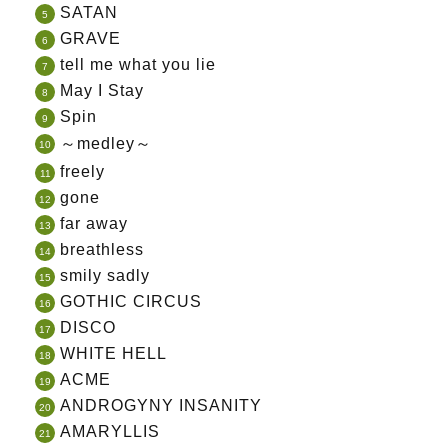
SATAN
GRAVE
tell me what you lie
May I Stay
Spin
～medley～
freely
gone
far away
breathless
smily sadly
GOTHIC CIRCUS
DISCO
WHITE HELL
ACME
ANDROGYNY INSANITY
AMARYLLIS