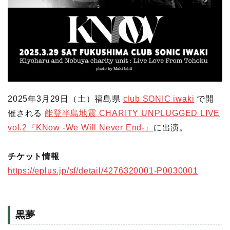
2025年3月29日（土）福島県
club SONIC iwaki
で開
催される
能登半島地震 CHARITY UNPLUGGED LIVE
vol.2『KNow -We Will Never End-』
に出演。
チケット情報
https://eplus.jp/sf/detail/4276320001-P0030001
黒夢