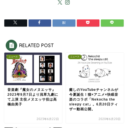
RELATED POST
ニュース
ニュース
音楽劇『魔女のメヌエッサ』
癒しのYouTubeチャンネルが
2023年9月7日より浅草九劇に
今夏誕生！猫×アニメ×快眠音
て上演 主役メヌエッサ役は高
楽のコラボ「Nekocha the
橋由美子
sleepy cat」。6月20日ティ
ザー動画公開。
2023年6月22日
2020年6月20日