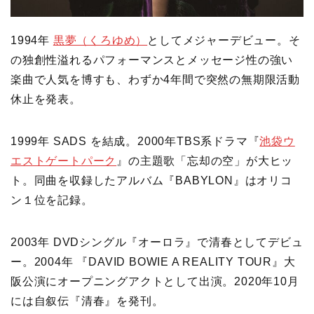
1994年
黒夢（くろゆめ）
としてメジャーデビュー。そ
の独創性溢れるパフォーマンスとメッセージ性の強い
楽曲で人気を博すも、わずか4年間で突然の無期限活動
休止を発表。
1999年 SADS を結成。2000年TBS系ドラマ『
池袋ウ
エストゲートパーク
』の主題歌「忘却の空」が大ヒッ
ト。同曲を収録したアルバム『BABYLON』はオリコ
ン１位を記録。
2003年 DVDシングル『オーロラ』で清春としてデビュ
ー。2004年 『DAVID BOWIE A REALITY TOUR』大
阪公演にオープニングアクトとして出演。2020年10月
には自叙伝『清春』を発刊。