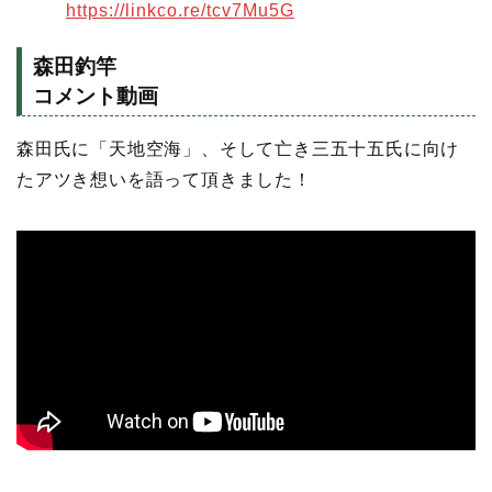
https://linkco.re/tcv7Mu5G
森田釣竿
コメント動画
森田氏に「天地空海」、そして亡き三五十五氏に向け
たアツき想いを語って頂きました！