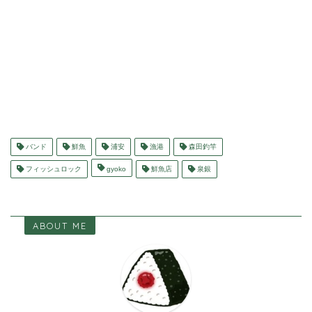
バンド
鮮魚
浦安
漁港
森田釣竿
フィッシュロック
gyoko
鮮魚店
泉銀
ABOUT ME