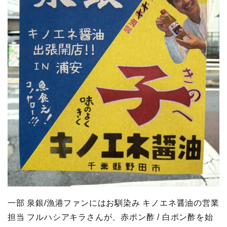
一部 泉銀/漁港ファンにはお馴染み キノエネ醤油の営業
担当 フルハシアキラさんが、赤ポン酢 / 白ポン酢を始