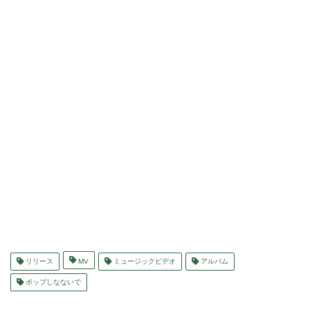
リリース
MV
ミュージックビデオ
アルバム
ポップしなないで