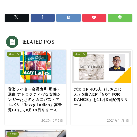
RELATED POST
ニュース
ニュース
音楽ライター金澤寿和 監修・
ボカロP 4O5人（しおこじ
選曲 アトラクティヴな女性シ
ん）5曲入EP「NOT FOR
ンガーたちのオムニバス・ア
DANCE」を11月3日配信リリ
ルバム「Jazzy Ladies」高音
ース。
質CDにて6月18日リリース
2025年6月2日
2021年11月1日
その他