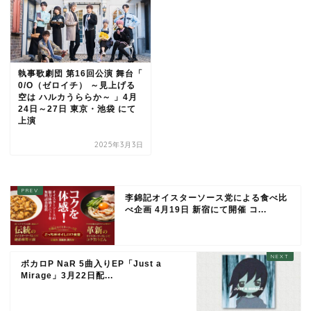
執事歌劇団 第16回公演 舞台「
0/O（ゼロイチ） ～見上げる
空は ハルカうららか～ 」4月
24日～27日 東京・池袋 にて
上演
2025年3月3日
李錦記オイスターソース党による食べ比
べ企画 4月19日 新宿にて開催 コ...
ボカロP NaR 5曲入りEP「Just a
Mirage」3月22日配...