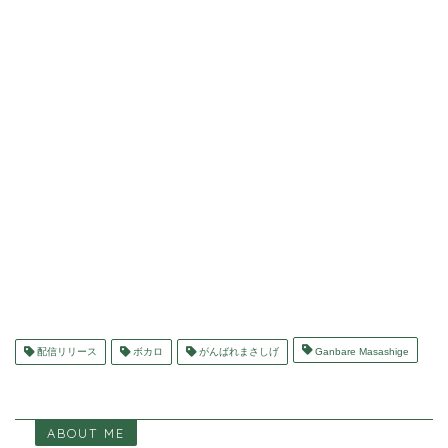
配信リリース
ボカロ
がんばれまさしげ
Ganbare Masashige
ABOUT ME