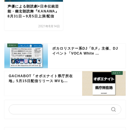
声優による朗読劇×日本伝統芸
能・幽玄朗読舞『KANAWA』
8月31日～9月5日上演/配信
2021年8月14日
ボカロリスナー系DJ「B,F」主催、DJ
イベント「VOCA White ...
GACHABOT「オボエナイト県庁所在
地」5月15日配信リリース MVも...