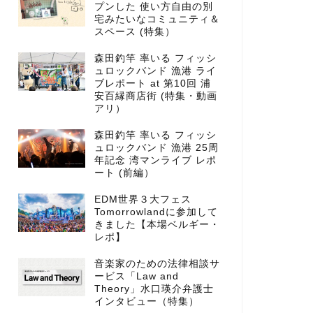
プンした 使い方自由の別
宅みたいなコミュニティ＆
スペース (特集）
森田釣竿 率いる フィッシ
ュロックバンド 漁港 ライ
ブレポート at 第10回 浦
安百縁商店街 (特集・動画
アリ）
森田釣竿 率いる フィッシ
ュロックバンド 漁港 25周
年記念 湾マンライブ レポ
ート (前編）
EDM世界３大フェス
Tomorrowlandに参加して
きました【本場ベルギー・
レポ】
音楽家のための法律相談サ
ービス「Law and
Theory」水口瑛介弁護士
インタビュー（特集）