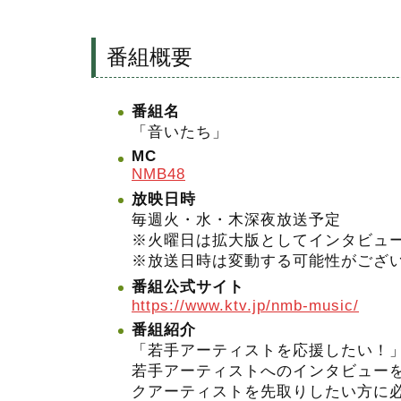
番組概要
番組名
「音いたち」
MC
NMB48
放映日時
毎週火・水・木深夜放送予定
※火曜日は拡大版としてインタビュ
※放送日時は変動する可能性がござ
番組公式サイト
https://www.ktv.jp/nmb-music/
番組紹介
「若手アーティストを応援したい！
若手アーティストへのインタビュー
クアーティストを先取りしたい方に