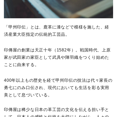
「甲州印伝」とは、鹿革に漆などで模様を施した、経
済産業大臣指定の伝統的工芸品。
印傳屋の創業は天正十年（1582年）。戦国時代、上原
家が武田家の家臣として武具や陣羽織をつくり始めた
ことに由来する。
400年以上もの歴史を経て甲州印伝の技法は代々家長の
勇七にのみ口伝され、現代においても生活を彩る実用
美として息づいている。
印傳屋は稀少な日本の革工芸の文化を伝える担い手と
して、日本人の感性と伝統を大切にしながら、人々の