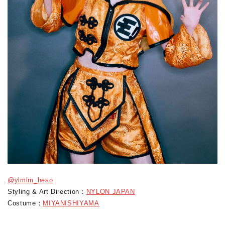
@ylmlm_heso
Styling & Art Direction：
NYLON JAPAN
Costume：
MIYANISHIYAMA