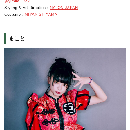
@ylmlm__raki
Styling & Art Direction：
NYLON JAPAN
Costume：
MIYANISHIYAMA
まこと