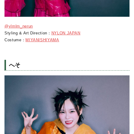
@ylmlm_nerun
Styling & Art Direction：
NYLON JAPAN
Costume：
MIYANISHIYAMA
へそ