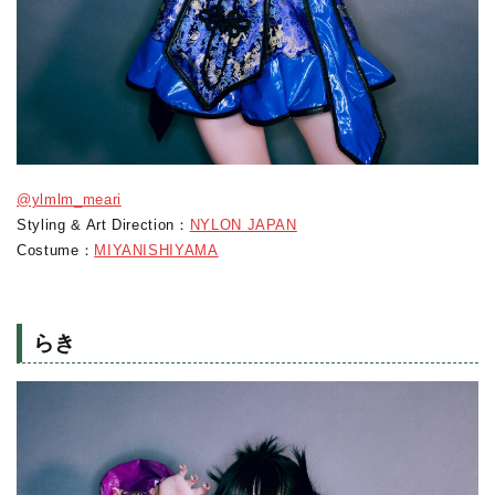
@ylmlm_meari
Styling & Art Direction：
NYLON JAPAN
Costume：
MIYANISHIYAMA
らき