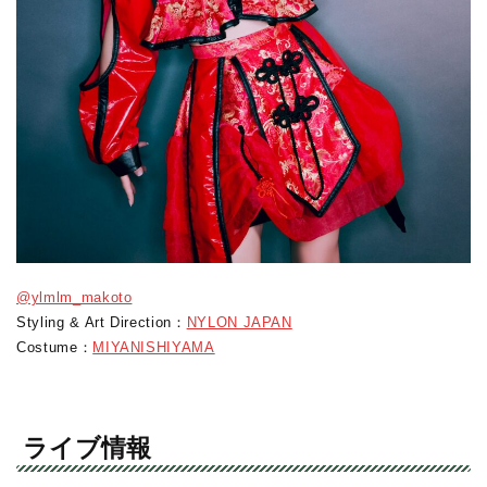
@ylmlm_makoto
Styling & Art Direction：
NYLON JAPAN
Costume：
MIYANISHIYAMA
ライブ情報