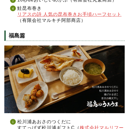
鮭昆布巻き
リアスの詩 人気の昆布巻きお手頃ハーフセット
（有限会社マルキチ阿部商店）
福島篇
松川浦あおさのつくだに
すてっぱず松川浦ギフトC（
株式会社マルリフー