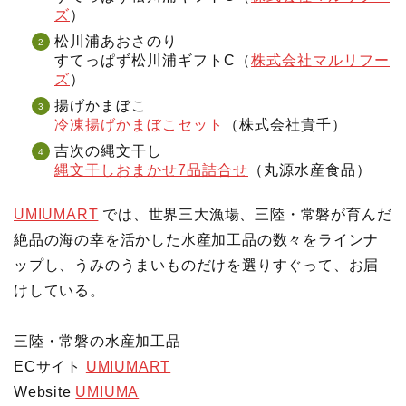
ズ
）
松川浦あおさのり
すてっぱず松川浦ギフトC（
株式会社マルリフー
ズ
）
揚げかまぼこ
冷凍揚げかまぼこセット
（株式会社貴千）
吉次の縄文干し
縄文干しおまかせ7品詰合せ
（丸源水産食品）
UMIUMART
では、世界三大漁場、三陸・常磐が育んだ
絶品の海の幸を活かした水産加工品の数々をラインナ
ップし、うみのうまいものだけを選りすぐって、お届
けしている。
三陸・常磐の水産加工品
ECサイト
UMIUMART
Website
UMIUMA