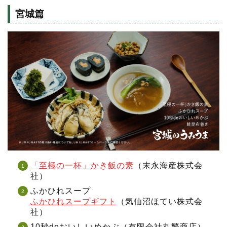
宮城篇
「至極の一杯」かき飯の素
（末永海産株式会
社）
ふかひれスープ
ふかひれスープギフト
（気仙沼ほてい株式会
社）
10秒deおいしいめかぶ（有限会社丸繁商店）