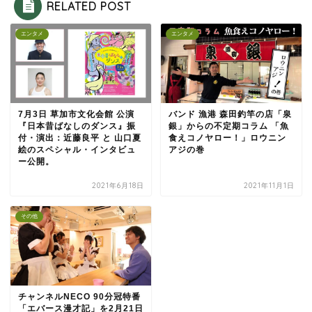
RELATED POST
エンタメ
エンタメ
7月3日 草加市文化会館 公演
バンド 漁港 森田釣竿の店「泉
『日本昔ばなしのダンス』振
銀」からの不定期コラム 「魚
付・演出：近藤良平 と 山口夏
食えコノヤロー！」ロウニン
絵のスペシャル・インタビュ
アジの巻
ー公開。
2021年6月18日
2021年11月1日
その他
チャンネルNECO 90分冠特番
「エバース漫才記」を2月21日